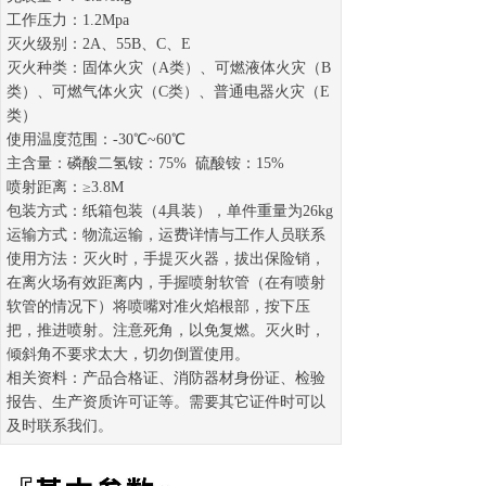
工作压力：1.2Mpa
灭火级别：2A、55B、C、E
灭火种类：固体火灾（A类）、可燃液体火灾（B
类）、可燃气体火灾（C类）、普通电器火灾（E
类）
使用温度范围：-30℃~60℃
主含量：磷酸二氢铵：75% 硫酸铵：15%
喷射距离：≥3.8M
包装方式：纸箱包装（4具装），单件重量为26kg
运输方式：物流运输，运费详情与工作人员联系
使用方法：灭火时，手提灭火器，拔出保险销，
在离火场有效距离内，手握喷射软管（在有喷射
软管的情况下）将喷嘴对准火焰根部，按下压
把，推进喷射。注意死角，以免复燃。灭火时，
倾斜角不要求太大，切勿倒置使用。
相关资料：产品合格证、消防器材身份证、检验
报告、生产资质许可证等。需要其它证件时可以
及时联系我们。