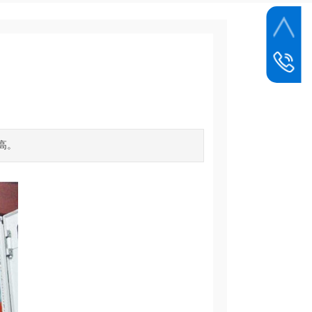
15003990
高。